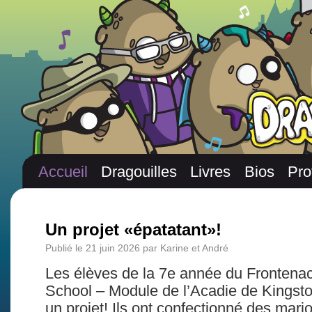
Accueil
Dragouilles
Livres
Bios
Pro
Un projet «épatatant»!
Publié le
21 juin 2026
par
Karine et André
Les élèves de la 7e année du Frontena
School – Module de l’Acadie de Kingston
un projet! Ils ont confectionné des mari