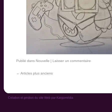
Publié dans
Nouvelle
|
Laisser un commentaire
←
Articles plus anciens
Création et gestion du site Web par
Kargomédia