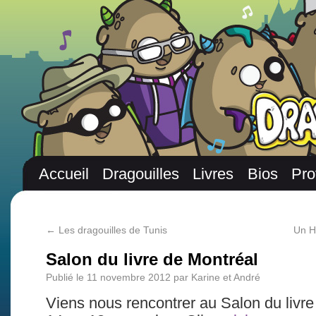
Accueil
Dragouilles
Livres
Bios
Pro
←
Les dragouilles de Tunis
Un H
Salon du livre de Montréal
Publié le
11 novembre 2012
par
Karine et André
Viens nous rencontrer au Salon du livre