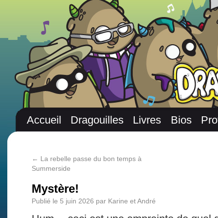
Accueil
Dragouilles
Livres
Bios
Pro
←
La rebelle passe du bon temps à
Summerside
Mystère!
Publié le
5 juin 2026
par
Karine et André