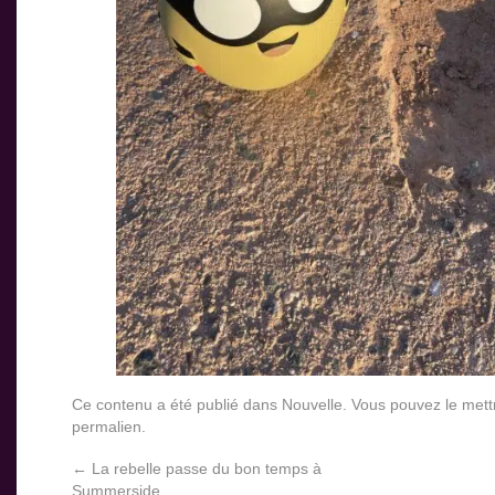
Ce contenu a été publié dans
Nouvelle
. Vous pouvez le mett
permalien
.
←
La rebelle passe du bon temps à
Summerside