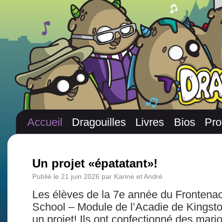
Accueil
Dragouilles
Livres
Bios
Pro
Un projet «épatatant»!
Publié le
21 juin 2026
par
Karine et André
Les élèves de la 7e année du Frontena
School – Module de l’Acadie de Kingston
un projet! Ils ont confectionné des mari