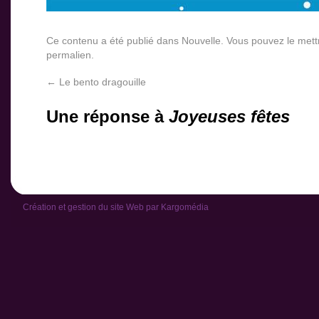
Ce contenu a été publié dans
Nouvelle
. Vous pouvez le mett
permalien
.
←
Le bento dragouille
Une réponse à
Joyeuses fêtes
Création et gestion du site Web par
Kargomédia