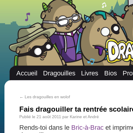
Accueil
Dragouilles
Livres
Bios
Pro
←
Les dragouilles en wolof
Fais dragouiller ta rentrée scolair
Publié le
21 août 2011
par
Karine et André
Rends-toi dans le
Bric-à-Brac
et imprime