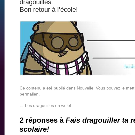
dragouilles.
Bon retour à l’école!
Ce contenu a été publié dans
Nouvelle
. Vous pouvez le mett
permalien
.
←
Les dragouilles en wolof
2 réponses à
Fais dragouiller ta r
scolaire!