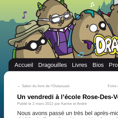
Accueil
Dragouilles
Livres
Bios
Pro
←
Salon du livre de l’Outaouais
Foire 
Un vendredi à l’école Rose-Des-V
Publié le
2 mars 2012
par
Karine et André
Nous avons passé un très bel après-mid