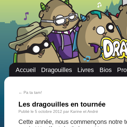
Accueil
Dragouilles
Livres
Bios
Pro
←
Pa ta tam!
Les dragouilles en tournée
Publié le
5 octobre 2012
par
Karine et André
Cette année, nous commençons notre to