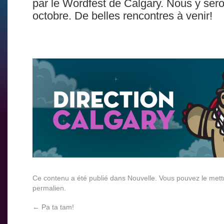
par le Wordfest de Calgary. Nous y ser
octobre. De belles rencontres à venir!
Ce contenu a été publié dans
Nouvelle
. Vous pouvez le mett
permalien
.
←
Pa ta tam!