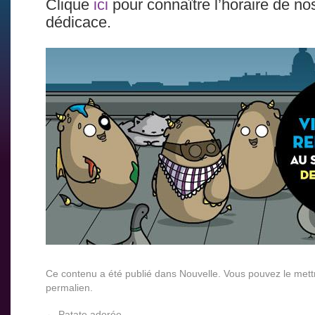
Clique
ici
pour connaître l’horaire de n
dédicace.
Ce contenu a été publié dans
Nouvelle
. Vous pouvez le mett
permalien
.
←
Patate adorée