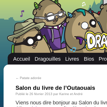
Accueil
Dragouilles
Livres
Bios
Pro
←
Patate adorée
Salon du livre de l’Outaouais
Publié le
26 février 2013
par
Karine et André
Viens nous dire bonjour au Salon du liv