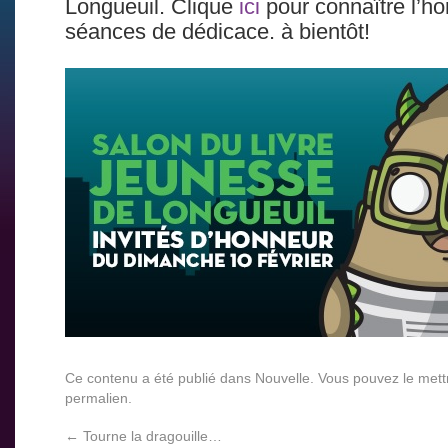
Longueuil. Clique
ici
pour connaître l’ho
séances de dédicace. à bientôt!
Ce contenu a été publié dans
Nouvelle
. Vous pouvez le mett
permalien
.
←
Tourne la dragouille…