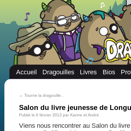
Accueil
Dragouilles
Livres
Bios
Pro
←
Tourne la dragouille…
Salon du livre jeunesse de Longu
Publié le
6 février 2013
par
Karine et André
Viens nous rencontrer au Salon du livr