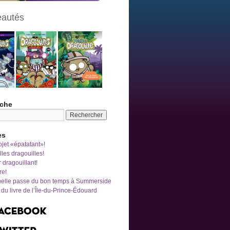
autés
che
es
jet «épatatant»!
les dragouilles!
r dragouillant!
re!
belle passe du bon temps à Summerside
du livre de l’Île-du-Prince-Édouard