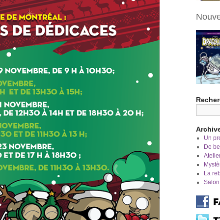
Nouve
Recher
Archiv
Un pro
De bel
Atelie
Mystè
La re
Salon 