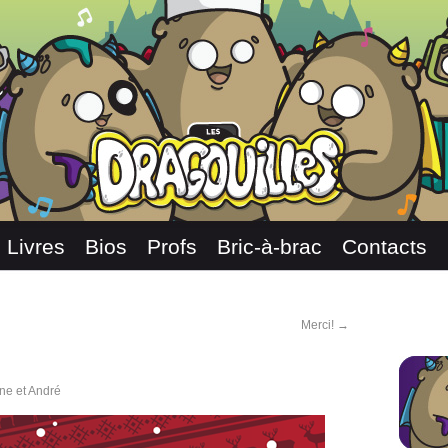
Livres
Bios
Profs
Bric-à-brac
Contacts
Merci!
→
ne et André