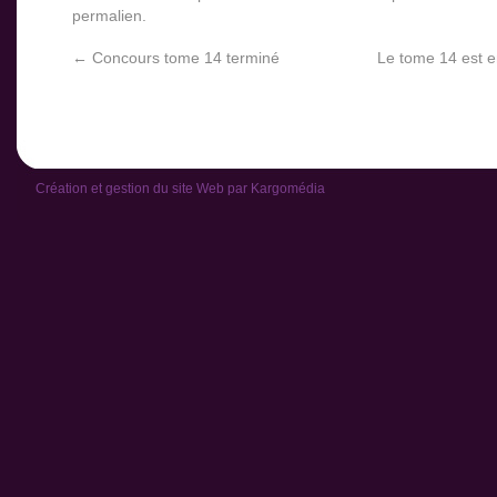
permalien
.
←
Concours tome 14 terminé
Le tome 14 est en
Création et gestion du site Web par
Kargomédia