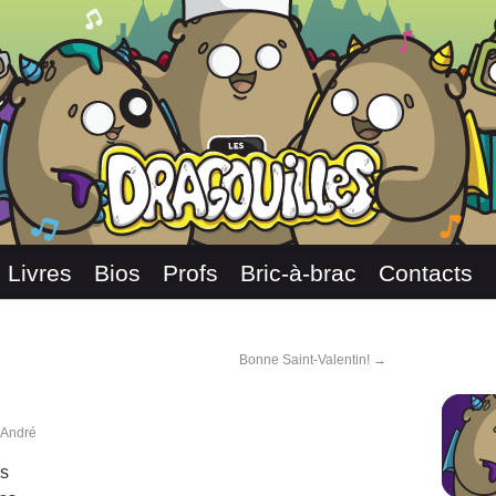
Livres
Bios
Profs
Bric-à-brac
Contacts
Bonne Saint-Valentin!
→
 André
es