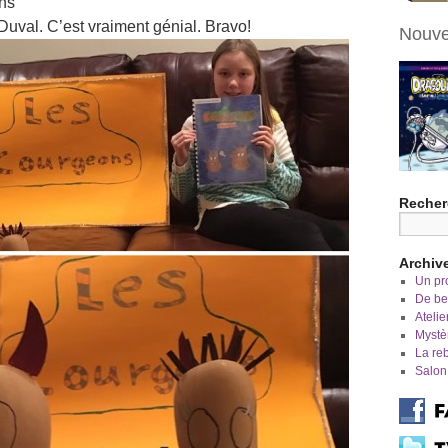
ns
uval. C’est vraiment génial. Bravo!
Nouve
Recher
Archiv
Un pro
De bel
Atelie
Mystè
La re
Salon 