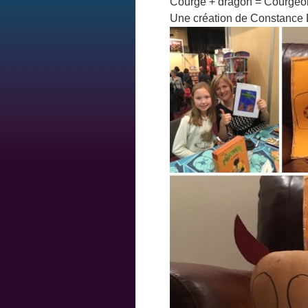
Courge + dragon = Courgeo
Une création de Constance D