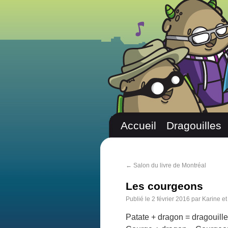
Accueil
Dragouilles
←
Salon du livre de Montréal
Les courgeons
Publié le
2 février 2016
par
Karine et
Patate + dragon = dragouill