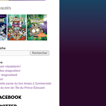
autés
che
es
jet «épatatant»!
les dragouilles!
r dragouillant!
re!
belle passe du bon temps à Summerside
du livre de l’Île-du-Prince-Édouard