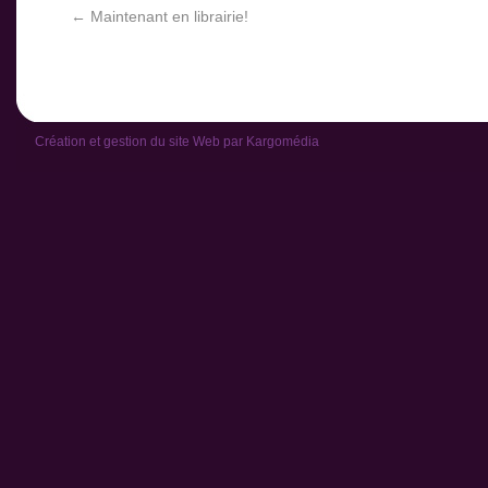
←
Maintenant en librairie!
Création et gestion du site Web par
Kargomédia