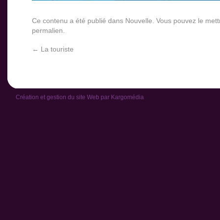
Ce contenu a été publié dans
Nouvelle
. Vous pouvez le mett
permalien
.
←
La touriste
Création et gestion du site Web par
Kargomédia