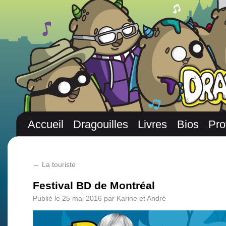
Accueil
Dragouilles
Livres
Bios
Pro
←
La touriste
Festival BD de Montréal
Publié le
25 mai 2016
par
Karine et André