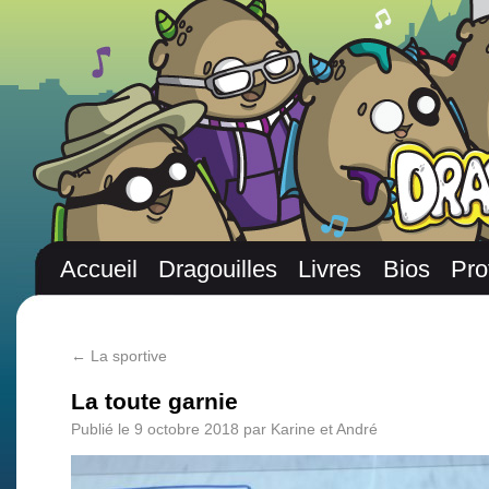
Accueil
Dragouilles
Livres
Bios
Pro
←
La sportive
La toute garnie
Publié le
9 octobre 2018
par
Karine et André