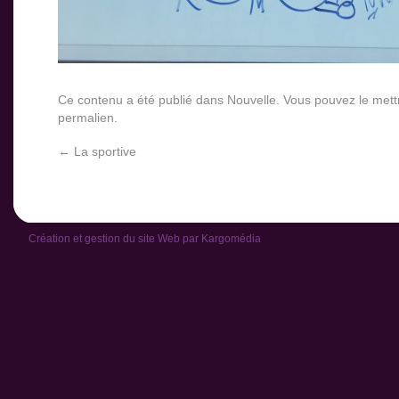
Ce contenu a été publié dans
Nouvelle
. Vous pouvez le mett
permalien
.
←
La sportive
Création et gestion du site Web par
Kargomédia