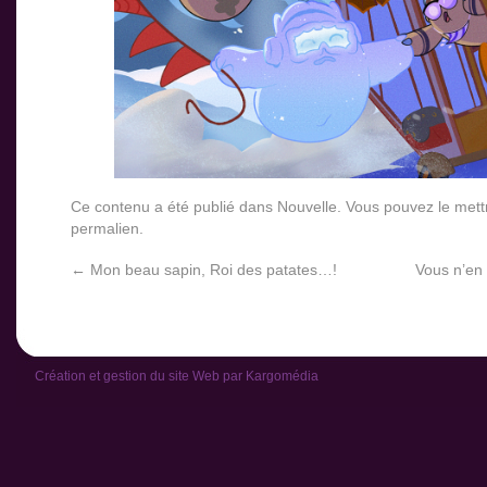
Ce contenu a été publié dans
Nouvelle
. Vous pouvez le mett
permalien
.
←
Mon beau sapin, Roi des patates…!
Vous n’en 
Création et gestion du site Web par
Kargomédia