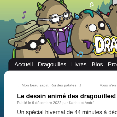
Accueil
Dragouilles
Livres
Bios
Pro
←
Mon beau sapin, Roi des patates…!
Vous n’en 
Le dessin animé des dragouilles!
Publié le
9 décembre 2022
par
Karine et André
Un spécial hivernal de 44 minutes à déc