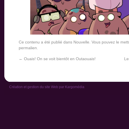
Ce contenu a été publié dans
Nouvelle
. Vous pouvez le mett
permalien
.
←
Ouais! On se voit bientôt en Outaouais!
Le
Création et gestion du site Web par
Kargomédia