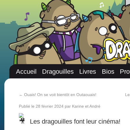
Accueil
Dragouilles
Livres
Bios
Pro
←
Ouais! On se voit bientôt en Outaouais!
Le
Publié le
28 février 2024
par
Karine et André
Les dragouilles font leur cinéma!