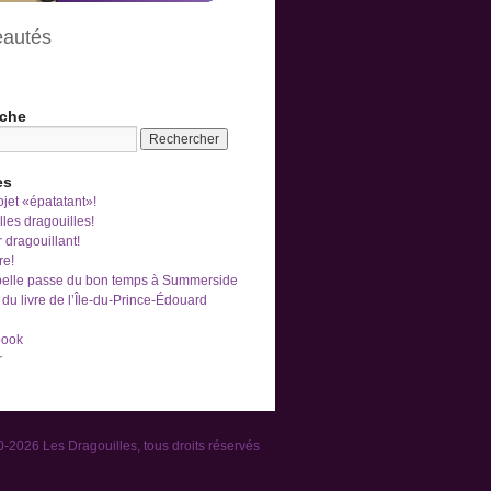
autés
che
es
jet «épatatant»!
les dragouilles!
r dragouillant!
re!
belle passe du bon temps à Summerside
du livre de l’Île-du-Prince-Édouard
-2026 Les Dragouilles, tous droits réservés