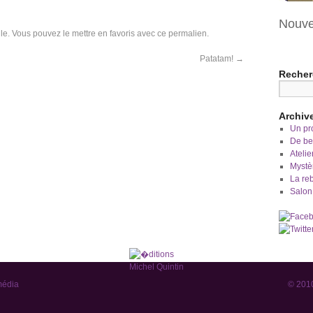
Nouve
le
. Vous pouvez le mettre en favoris avec
ce permalien
.
Patatam!
→
Recher
Archiv
Un pro
De bel
Atelie
Mystè
La re
Salon 
média
© 2010