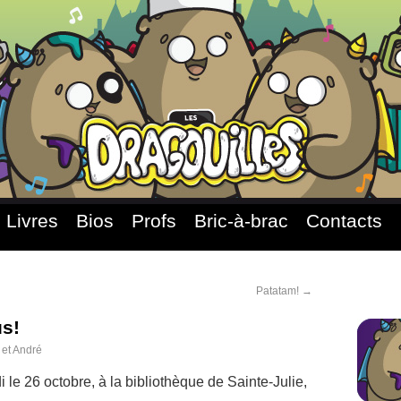
Livres
Bios
Profs
Bric-à-brac
Contacts
Patatam!
→
us!
 et André
 le 26 octobre, à la bibliothèque de Sainte-Julie,