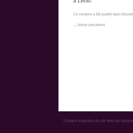
à 13h30.
Ce contenu a été publié dans
Nouvel
←
Article précédent
Création et gestion du site Web par
Kargo