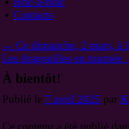
Bric-à-brac
Contacts
←
Ce dimanche, 2 mars, à 1
Les dragouilles en tournée
À bientôt!
Publié le
7 avril 2025
par
K
Ce contenu a été publié da