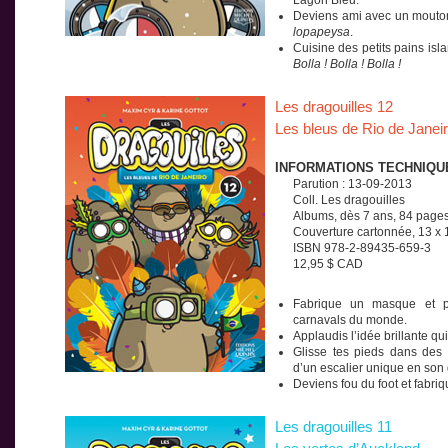
Lagon Bleu.
Deviens ami avec un mouton
lopapeysa
.
Cuisine des petits pains islan
Bolla ! Bolla ! Bolla !
Les dragouilles 12
Les bleus de Rio de Janei
INFORMATIONS TECHNIQU
Parution : 13-09-2013
Coll. Les dragouilles
Albums, dès 7 ans, 84 page
Couverture cartonnée, 13 x
ISBN 978-2-89435-659-3
12,95 $ CAD
Fabrique un masque et pa
carnavals du monde.
Applaudis l’idée brillante qui
Glisse tes pieds dans des
d’un escalier unique en son
Deviens fou du foot et fabriq
Les dragouilles 11