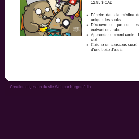
12,95 $ CAD
Pénètre dans la médina de
unique des souks.
Découvre ce que sont les
écrivant en arabe.
Apprends comment contrer l
ciel.
Cuisine un couscous sucré e
d’une boîte d’œufs.
Création et gestion du site Web par
Kargomédia