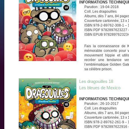
INFORMATIONS TECHNIQU
Parution : 19-04-2018
Coll. Les dragouilles
Albums, dès 7 ans, 84 page
Couverture cartonnée, 13 x
ISBN 978-2-89762-308-1 – 
ISBN PDF 9782897623227 –
ISBN EPUB 9782897623234
Fais la connaissance de Ka
mémorable concerto pour v
mouvement hippie et utili
recréer une tendance ves
l’emblématique Golden Gate B
sa célèbre prison.
Les dragouilles 18
Les bleues de Mexico
INFORMATIONS TECHNIQU
Parution : 26-10-2017
Coll. Les dragouilles
Albums, dès 7 ans, 84 page
Couverture cartonnée, 13 x
ISBN 978-2-89762-261-9 – 
ISBN PDF 9782897622916 –