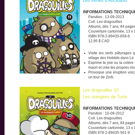
Les vertes d’Auckland
INFORMATIONS TECHNIQU
Parution : 13-09-2013
Coll. Les dragouilles
Albums, dès 7 ans, 84 page
Couverture cartonnée, 13 x
ISBN 978-2-89435-658-6
12,95 $ CAD
Visite les verts pâturages q
village des Hobbits dans Le
Exprime ta joie ou ta colère
maori et crée tes propres mot
Provoque une éruption volca
un tour de Zorb.
Les dragouilles 10
Les orangées de Tunis
INFORMATIONS TECHNIQU
Parution : 10-09-2012
Coll. Les dragouilles
Albums, dès 7 ans, 84 page
Couverture cartonnée, 13 x
ISBN 978-2-89435-561-9