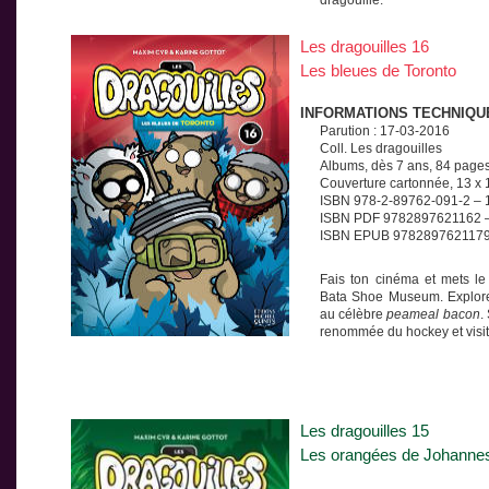
dragouille.
Les dragouilles 16
Les bleues de Toronto
INFORMATIONS TECHNIQU
Parution : 17-03-2016
Coll. Les dragouilles
Albums, dès 7 ans, 84 page
Couverture cartonnée, 13 x
ISBN 978-2-89762-091-2 – 
ISBN PDF 9782897621162 –
ISBN EPUB 9782897621179
Fais ton cinéma et mets le
Bata Shoe Museum. Explore
au célèbre
peameal bacon
.
renommée du hockey et visit
Les dragouilles 15
Les orangées de Johanne