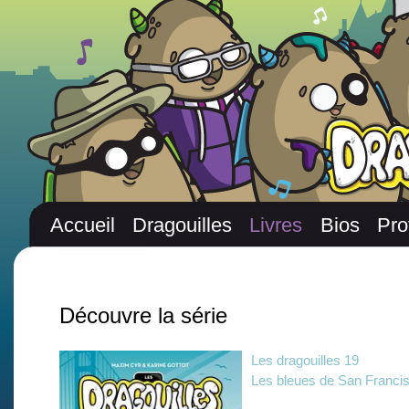
Accueil
Dragouilles
Livres
Bios
Pro
Découvre la série
Les dragouilles 19
Les bleues de San Franci