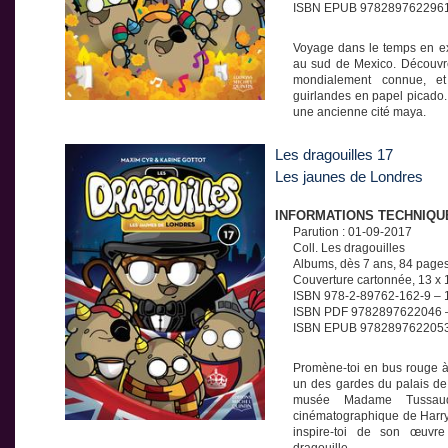
ISBN EPUB 9782897622961
Voyage dans le temps en exp
au sud de Mexico. Découvre 
mondialement connue, et
guirlandes en papel picado. 
une ancienne cité maya.
Les dragouilles 17
Les jaunes de Londres
INFORMATIONS TECHNIQU
Parution : 01-09-2017
Coll. Les dragouilles
Albums, dès 7 ans, 84 page
Couverture cartonnée, 13 x
ISBN 978-2-89762-162-9 – 
ISBN PDF 9782897622046 –
ISBN EPUB 9782897622053
Promène-toi en bus rouge à 
un des gardes du palais de
musée Madame Tussaud
cinématographique de Harry 
inspire-toi de son œuvre