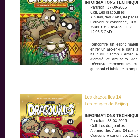
INFORMATIONS TECHNIQU
Parution : 17-09-2015
Coll. Les dragouilles
Albums, dès 7 ans, 84 page
Couverture cartonnée, 13 x
ISBN 978-2-89435-711-8
12,95 $ CAD
Rencontre un esprit maléf
entrer un arc-en-ciel dans t
haut du Carlton Center. 
d’amitié et amuse-toi da
Découvre comment les mi
gumboot et fabrique ta prop
Les dragouilles 14
Les rouges de Beijing
INFORMATIONS TECHNIQU
Parution : 23-03-2015
Coll. Les dragouilles
Albums, dès 7 ans, 84 page
Couverture cartonnée, 13 x