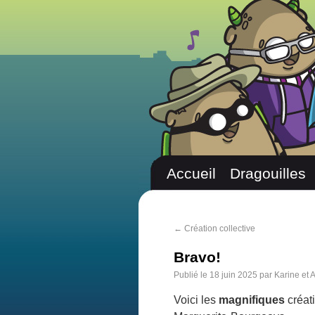
Accueil
Dragouilles
←
Création collective
Bravo!
Publié le
18 juin 2025
par
Karine et 
Voici les
magnifiques
créati