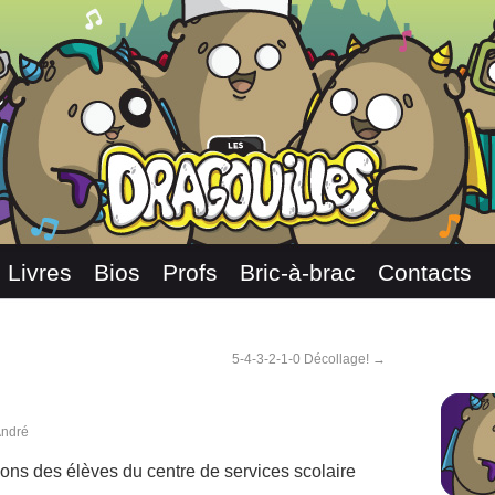
Livres
Bios
Profs
Bric-à-brac
Contacts
5-4-3-2-1-0 Décollage!
→
André
ons des élèves du centre de services scolaire