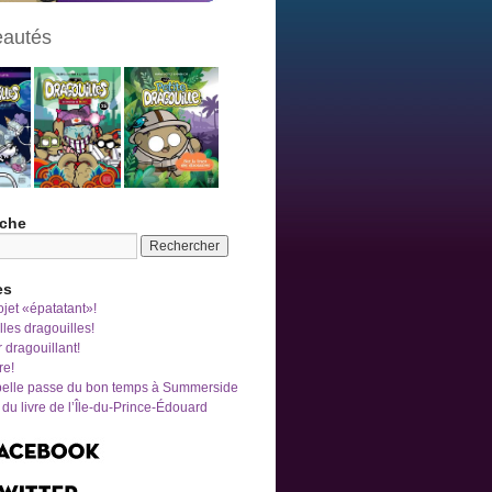
autés
che
es
jet «épatatant»!
les dragouilles!
r dragouillant!
re!
belle passe du bon temps à Summerside
du livre de l’Île-du-Prince-Édouard