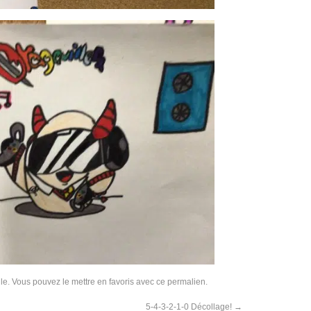
le
. Vous pouvez le mettre en favoris avec
ce permalien
.
5-4-3-2-1-0 Décollage!
→