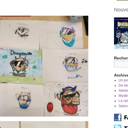
Nouve
Recher
Archiv
Un pro
De bel
Atelie
Mystè
La re
Salon 