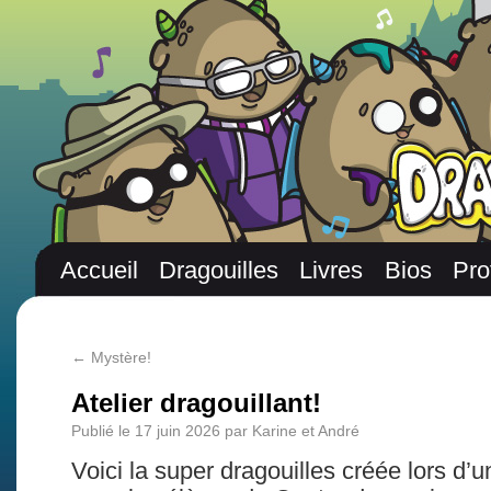
Accueil
Dragouilles
Livres
Bios
Pro
←
Mystère!
Atelier dragouillant!
Publié le
17 juin 2026
par
Karine et André
Voici la super dragouilles créée lors d’un