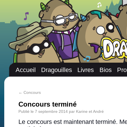
Accueil
Dragouilles
Livres
Bios
Pro
←
Concours
Concours terminé
Publié le
7 septembre 2014
par
Karine et André
Le concours est maintenant terminé. Mer