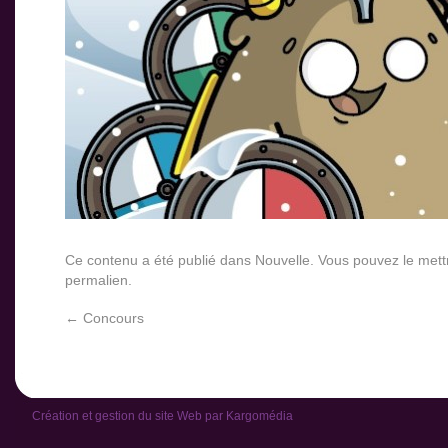
Ce contenu a été publié dans
Nouvelle
. Vous pouvez le mett
permalien
.
←
Concours
Création et gestion du site Web par
Kargomédia