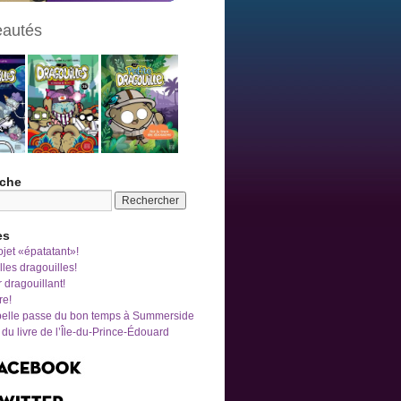
autés
che
es
jet «épatatant»!
les dragouilles!
r dragouillant!
re!
belle passe du bon temps à Summerside
du livre de l’Île-du-Prince-Édouard