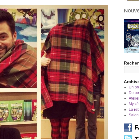
Nouve
Recher
Archiv
Un pro
De bel
Atelie
Mystè
La re
Salon 