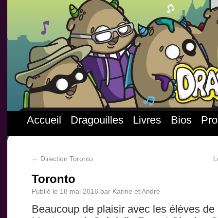
Accueil
Dragouilles
Livres
Bios
Pro
←
Direction Toronto
L
Toronto
Publié le
18 mai 2016
par
Karine et André
Beaucoup de plaisir avec les élèves de 