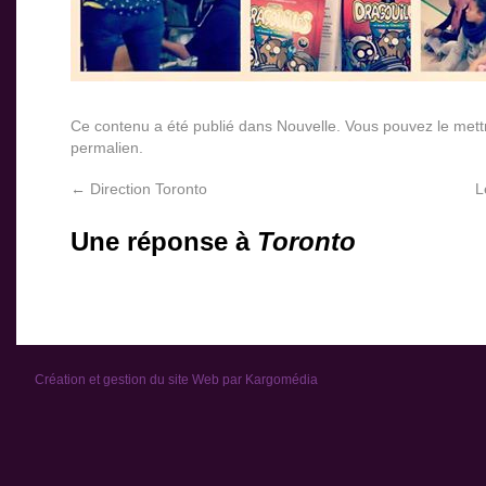
Ce contenu a été publié dans
Nouvelle
. Vous pouvez le mett
permalien
.
←
Direction Toronto
L
Une réponse à
Toronto
Création et gestion du site Web par
Kargomédia