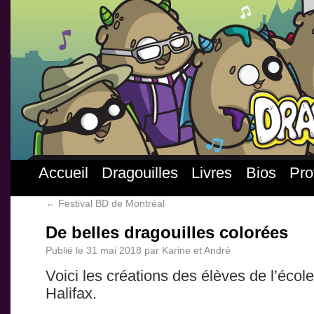
Accueil
Dragouilles
Livres
Bios
Pro
←
Festival BD de Montréal
De belles dragouilles colorées
Publié le
31 mai 2018
par
Karine et André
Voici les créations des élèves de l’éco
Halifax.