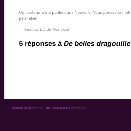
Ce contenu a été publié dans
Nouvelle
. Vous pouvez le mett
permalien
.
←
Festival BD de Montréal
5 réponses à
De belles dragouill
Création et gestion du site Web par
Kargomédia