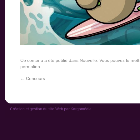
Ce contenu a été publié dans
Nouvelle
. Vous pouvez le mett
permalien
.
←
Concours
Création et gestion du site Web par
Kargomédia