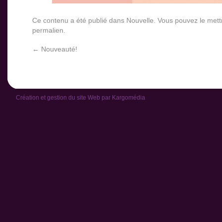
Ce contenu a été publié dans
Nouvelle
. Vous pouvez le mett
permalien
.
←
Nouveauté!
Création et gestion du site Web par
Kargomédia